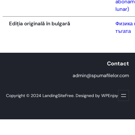
abonam
lunar)
Ediția originală în bulgară
Физика 
тъгата
Contact
admin@spumafilelor.com
Copyright © 2024 LandingSiteFree. Designed by WPEnjoy