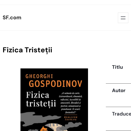
Skip
SF.com
to
content
Fizica Tristeții
Titlu
Autor
Traduc