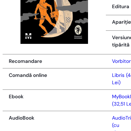
Editura
Apariție
Versiun
tipărită
Recomandare
Vorbitor
Comandă online
Libris (4
Lei)
Ebook
MyBook
(32,51 Le
AudioBook
AudioTr
(cu