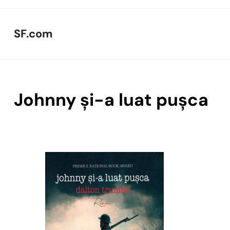
Skip
to
SF.com
content
Johnny și-a luat pușca