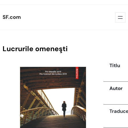
Skip
SF.com
to
content
Lucrurile omeneşti
Titlu
Autor
Traduc