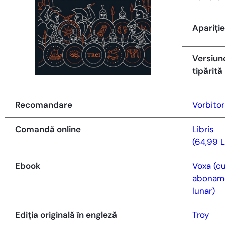
Apariție
Versiun
tipărită
Recomandare
Vorbitor
Comandă online
Libris
(64,99 L
Ebook
Voxa (c
abonam
lunar)
Ediția originală în engleză
Troy