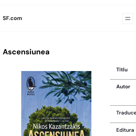
Skip
SF.com
to
content
Ascensiunea
Titlu
Autor
Traduc
Editura