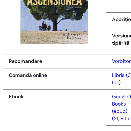
Apariție
Versiun
tipărită
Recomandare
Vorbitor
Comandă online
Libris (3
Lei)
Ebook
Google 
Books
(epub)
(21,19 Le