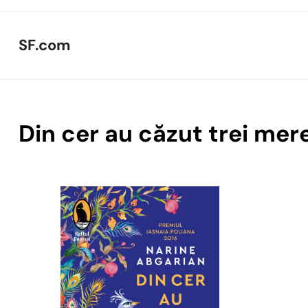
Skip
to
SF.com
content
Din cer au căzut trei mer