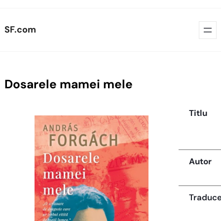
Skip
SF.com
to
content
Dosarele mamei mele
Titlu
Autor
Traduc