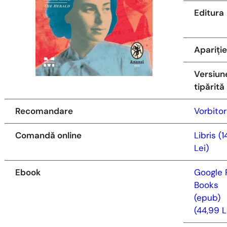
Editura
Apariție
Versiun
tipărită
Recomandare
Vorbitor
Comandă online
Libris (1
Lei)
Ebook
Google 
Books
(epub)
(44,99 L