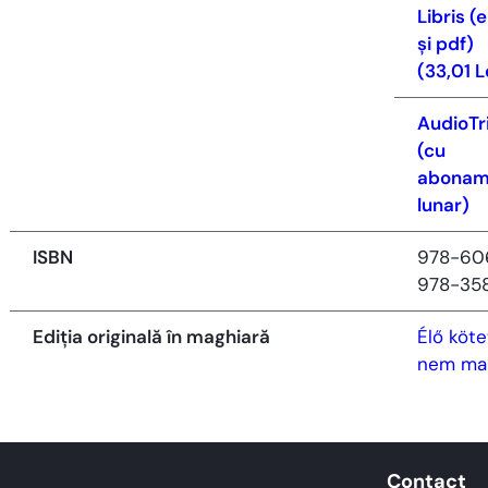
Libris (
și pdf)
(33,01 L
AudioTr
(cu
abonam
lunar)
ISBN
978-60
978-35
Ediția originală în maghiară
Élő köte
nem ma
Contact