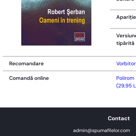
Apariție
Versiun
tipărită
Recomandare
Vorbitor
Comandă online
Polirom
(29,95 L
Contact
admin@spumafilelor.com