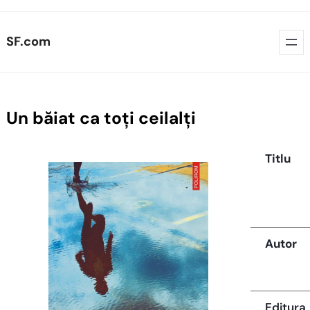
Skip
SF.com
to
content
Un băiat ca toți ceilalți
Titlu
Autor
Editura